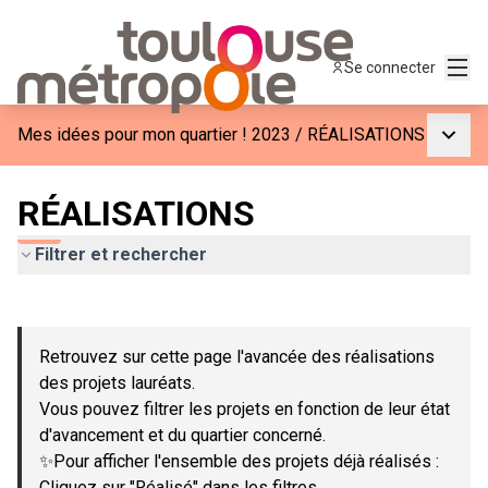
Menu
Se connecter
Menu p
Mes idées pour mon quartier ! 2023
/
RÉALISATIONS
RÉALISATIONS
Filtrer et rechercher
Passer la carte
Leaflet
|
©
OpenStreetMap
contributors
L'élément suivant est une carte qui présente les éléments de c
+
Retrouvez sur cette page l'avancée des réalisations
−
des projets lauréats.
Vous pouvez filtrer les projets en fonction de leur état
d'avancement et du quartier concerné.
✨Pour afficher l'ensemble des projets déjà réalisés :
Cliquez sur "Réalisé" dans les filtres