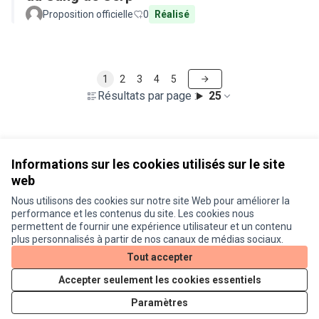
Proposition officielle
0
Réalisé
1
2
3
4
5
Résultats par page :
25
Voir toutes les propositions retirées
Informations sur les cookies utilisés sur le site
web
Nous utilisons des cookies sur notre site Web pour améliorer la
Conditions d'utilisation
performance et les contenus du site. Les cookies nous
Paramètres des cookies
permettent de fournir une expérience utilisateur et un contenu
Je participe ! sur X
Je participe ! sur Facebook
Je participe ! sur Instagram
plus personnalisés à partir de nos canaux de médias sociaux.
(Lien externe)
(Lien externe)
(Lien externe)
Tout accepter
Accepter seulement les cookies essentiels
Licence Cre
(Lien extern
Paramètres
(Lien externe)
Site réalisé grâce au
logiciel libre Decidim
.
(Lien externe)