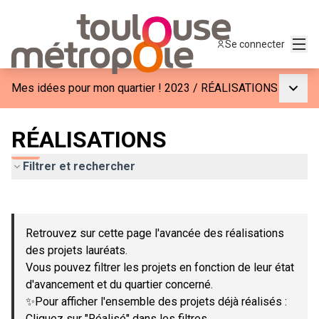
Menu
Se connecter
Menu p
Mes idées pour mon quartier ! 2023
/
RÉALISATIONS
RÉALISATIONS
Filtrer et rechercher
Passer la carte
Leaflet
|
©
OpenStreetMap
contributors
L'élément suivant est une carte qui présente les éléments de c
+
Retrouvez sur cette page l'avancée des réalisations
−
des projets lauréats.
Vous pouvez filtrer les projets en fonction de leur état
d'avancement et du quartier concerné.
✨Pour afficher l'ensemble des projets déjà réalisés :
Cliquez sur "Réalisé" dans les filtres