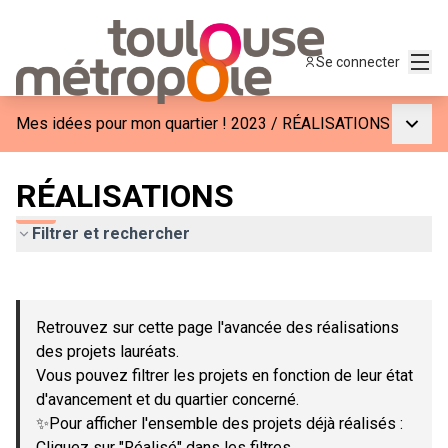
Menu
Se connecter
Menu p
Mes idées pour mon quartier ! 2023
/
RÉALISATIONS
RÉALISATIONS
Filtrer et rechercher
Passer la carte
Leaflet
|
©
OpenStreetMap
contributors
L'élément suivant est une carte qui présente les éléments de c
+
Retrouvez sur cette page l'avancée des réalisations
−
des projets lauréats.
Vous pouvez filtrer les projets en fonction de leur état
d'avancement et du quartier concerné.
✨Pour afficher l'ensemble des projets déjà réalisés :
Cliquez sur "Réalisé" dans les filtres