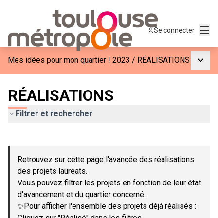
Menu
Se connecter
Menu p
Mes idées pour mon quartier ! 2023
/
RÉALISATIONS
RÉALISATIONS
Filtrer et rechercher
Passer la carte
Leaflet
|
©
OpenStreetMap
contributors
L'élément suivant est une carte qui présente les éléments de c
+
Retrouvez sur cette page l'avancée des réalisations
−
des projets lauréats.
Vous pouvez filtrer les projets en fonction de leur état
d'avancement et du quartier concerné.
✨Pour afficher l'ensemble des projets déjà réalisés :
Cliquez sur "Réalisé" dans les filtres