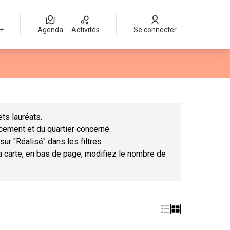
 +
Agenda
Activités
Se connecter
Leaflet
|
©
OpenStreetMap
contributors
mme des points de carte. L'élément peut être utilisé avec un lect
ts lauréats.
ncement et du quartier concerné.
sur "Réalisé" dans les filtres
la carte, en bas de page, modifiez le nombre de