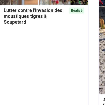
Lutter contre l'invasion des
Réalisé
moustiques tigres à
Soupetard