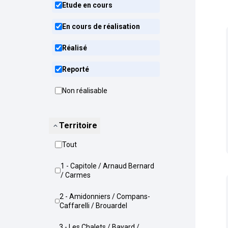
Etude en cours
En cours de réalisation
Réalisé
Reporté
Non réalisable
Territoire
Tout
1 - Capitole / Arnaud Bernard
/ Carmes
2 - Amidonniers / Compans-
Caffarelli / Brouardel
3 - Les Chalets / Bayard /