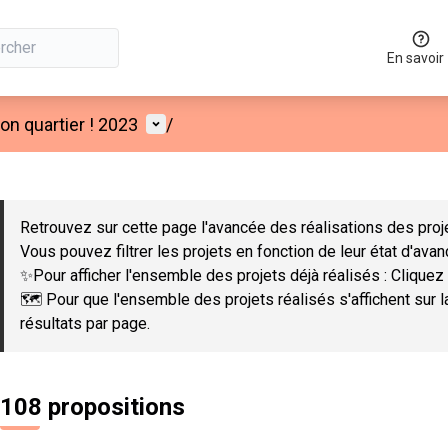
En savoir
Menu utilisateur
n quartier ! 2023
/
 la carte
 suivant est une carte qui présente les éléments de cette page co
Retrouvez sur cette page l'avancée des réalisations des proje
Vous pouvez filtrer les projets en fonction de leur état d'ava
✨Pour afficher l'ensemble des projets déjà réalisés : Cliquez 
🗺️ Pour que l'ensemble des projets réalisés s'affichent sur 
résultats par page.
108 propositions