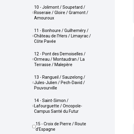
10 - Jolimont / Soupetard /
Roseraie / Gloire / Gramont /
Amouroux
11 - Bonhoure / Guilheméry /
Château de l'Hers / Limayrac /
Côte Pavée
12 - Pont des Demoiselles /
Ormeau / Montaudran / La
Terrasse / Malepère
13 - Rangueil / Sauzelong /
Jules-Julien / Pech-David /
Pouvourville
14 - Saint-Simon /
Lafourguette / Oncopole-
Campus Santé du Futur
15 - Croix de Pierre / Route
d'Espagne