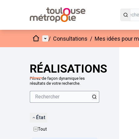
Accueil
Menu principal
/
Consultations
/
Mes idées pour mo
Passer
L'élément
+
−
RÉALISATIONS
Filtrez de façon dynamique les
résultats de votre recherche.
État
Tout