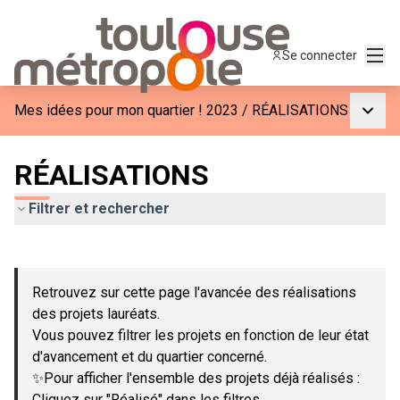
Menu
Se connecter
Menu p
Mes idées pour mon quartier ! 2023
/
RÉALISATIONS
RÉALISATIONS
Filtrer et rechercher
Passer la carte
Leaflet
|
©
OpenStreetMap
contributors
L'élément suivant est une carte qui présente les éléments de c
+
Retrouvez sur cette page l'avancée des réalisations
−
des projets lauréats.
Vous pouvez filtrer les projets en fonction de leur état
d'avancement et du quartier concerné.
✨Pour afficher l'ensemble des projets déjà réalisés :
Cliquez sur "Réalisé" dans les filtres