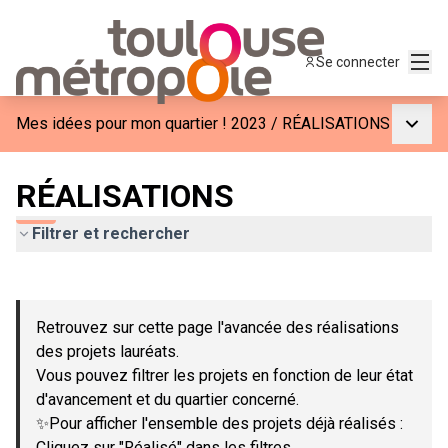
Menu
Se connecter
Menu p
Mes idées pour mon quartier ! 2023
/
RÉALISATIONS
RÉALISATIONS
Filtrer et rechercher
Passer la carte
Leaflet
|
©
OpenStreetMap
contributors
L'élément suivant est une carte qui présente les éléments de c
+
Retrouvez sur cette page l'avancée des réalisations
−
des projets lauréats.
Vous pouvez filtrer les projets en fonction de leur état
d'avancement et du quartier concerné.
✨Pour afficher l'ensemble des projets déjà réalisés :
Cliquez sur "Réalisé" dans les filtres