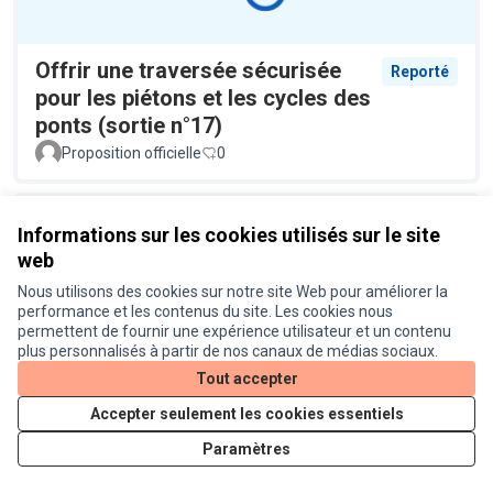
Offrir une traversée sécurisée
Reporté
pour les piétons et les cycles des
ponts (sortie n°17)
Proposition officielle
0
Informations sur les cookies utilisés sur le site
web
Nous utilisons des cookies sur notre site Web pour améliorer la
performance et les contenus du site. Les cookies nous
permettent de fournir une expérience utilisateur et un contenu
plus personnalisés à partir de nos canaux de médias sociaux.
Plus de racks à vélo à la
Réalisé
Tout accepter
bibliothèque Cabanis
Accepter seulement les cookies essentiels
Proposition officielle
0
Paramètres