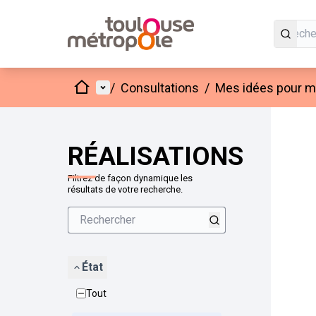
Accueil
Menu principal
/
Consultations
/
Mes idées pour mo
Passer
L'élément
+
−
RÉALISATIONS
Filtrez de façon dynamique les
résultats de votre recherche.
État
Tout