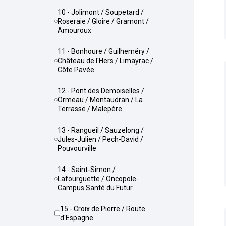
10 - Jolimont / Soupetard /
Roseraie / Gloire / Gramont /
Amouroux
11 - Bonhoure / Guilheméry /
Château de l'Hers / Limayrac /
Côte Pavée
12 - Pont des Demoiselles /
Ormeau / Montaudran / La
Terrasse / Malepère
13 - Rangueil / Sauzelong /
Jules-Julien / Pech-David /
Pouvourville
14 - Saint-Simon /
Lafourguette / Oncopole-
Campus Santé du Futur
15 - Croix de Pierre / Route
d'Espagne