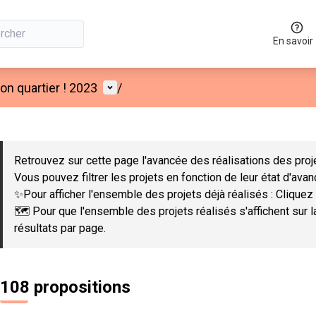
En savoir
Menu utilisateur
n quartier ! 2023
/
 la carte
 suivant est une carte qui présente les éléments de cette page co
Retrouvez sur cette page l'avancée des réalisations des proje
Vous pouvez filtrer les projets en fonction de leur état d'ava
✨Pour afficher l'ensemble des projets déjà réalisés : Cliquez 
🗺️ Pour que l'ensemble des projets réalisés s'affichent sur 
résultats par page.
108 propositions