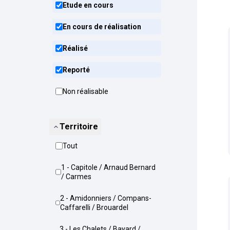
Etude en cours
En cours de réalisation
Réalisé
Reporté
Non réalisable
Territoire
Tout
1 - Capitole / Arnaud Bernard
/ Carmes
2 - Amidonniers / Compans-
Caffarelli / Brouardel
3 - Les Chalets / Bayard /