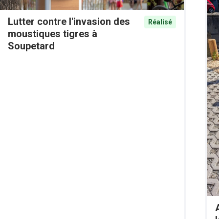
Lutter contre l'invasion des
Réalisé
moustiques tigres à
Soupetard