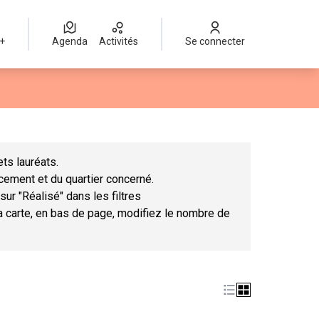
 +
Agenda
Activités
Se connecter
Leaflet
|
©
OpenStreetMap
contributors
mme des points de carte. L'élément peut être utilisé avec un lect
ts lauréats.
ncement et du quartier concerné.
sur "Réalisé" dans les filtres
la carte, en bas de page, modifiez le nombre de