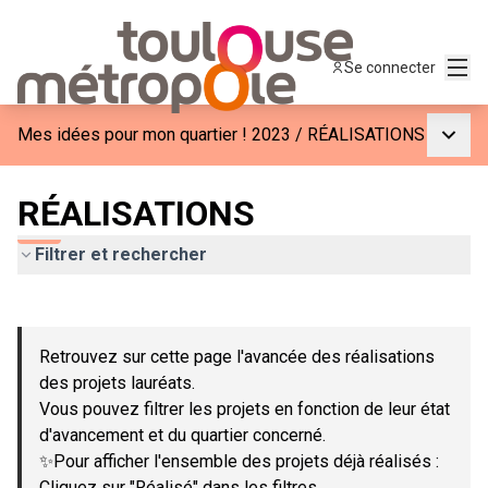
Menu
Se connecter
Menu p
Mes idées pour mon quartier ! 2023
/
RÉALISATIONS
RÉALISATIONS
Filtrer et rechercher
Passer la carte
Leaflet
|
©
OpenStreetMap
contributors
L'élément suivant est une carte qui présente les éléments de c
+
Retrouvez sur cette page l'avancée des réalisations
−
des projets lauréats.
Vous pouvez filtrer les projets en fonction de leur état
d'avancement et du quartier concerné.
✨Pour afficher l'ensemble des projets déjà réalisés :
Cliquez sur "Réalisé" dans les filtres