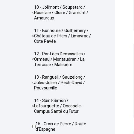
10 - Jolimont / Soupetard /
Roseraie / Gloire / Gramont /
Amouroux
11 - Bonhoure / Guilheméry /
Château de l'Hers / Limayrac /
Côte Pavée
12 - Pont des Demoiselles /
Ormeau / Montaudran / La
Terrasse / Malepère
13 - Rangueil / Sauzelong /
Jules-Julien / Pech-David /
Pouvourville
14 - Saint-Simon /
Lafourguette / Oncopole-
Campus Santé du Futur
15 - Croix de Pierre / Route
d'Espagne