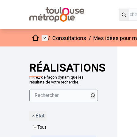
Accueil
Menu principal
/
Consultations
/
Mes idées pour mo
Passer
L'élément
+
−
RÉALISATIONS
Filtrez de façon dynamique les
résultats de votre recherche.
État
Tout