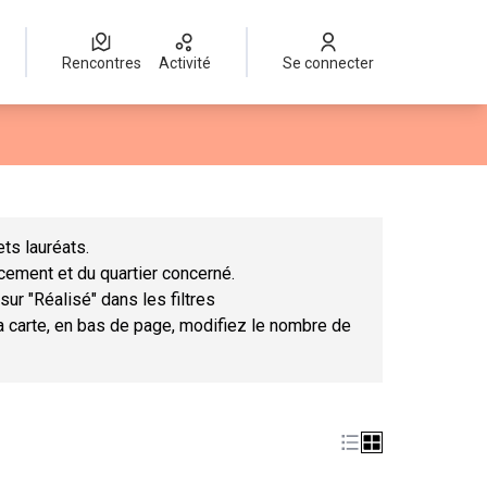
Rencontres
Activité
Se connecter
Leaflet
|
©
OpenStreetMap
contributors
mme des points de carte. L'élément peut être utilisé avec un lect
ts lauréats.
ncement et du quartier concerné.
sur "Réalisé" dans les filtres
la carte, en bas de page, modifiez le nombre de