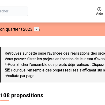
Aide
Menu utilisateur
n quartier ! 2023
/
 la carte
 suivant est une carte qui présente les éléments de cette page co
Retrouvez sur cette page l'avancée des réalisations des proje
Vous pouvez filtrer les projets en fonction de leur état d'ava
✨Pour afficher l'ensemble des projets déjà réalisés : Cliquez 
🗺️ Pour que l'ensemble des projets réalisés s'affichent sur 
résultats par page.
108 propositions