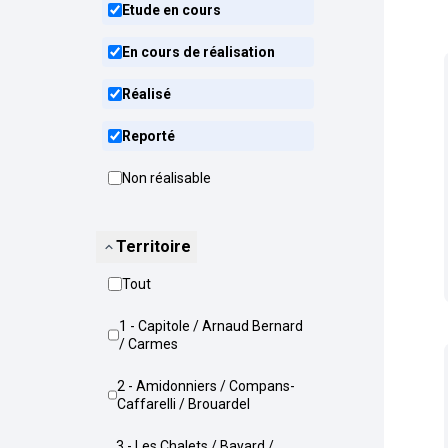
Etude en cours
En cours de réalisation
Réalisé
Reporté
Non réalisable
Territoire
Tout
1 - Capitole / Arnaud Bernard
/ Carmes
2 - Amidonniers / Compans-
Caffarelli / Brouardel
3 - Les Chalets / Bayard /