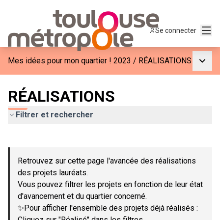
Menu
Se connecter
Menu p
Mes idées pour mon quartier ! 2023
/
RÉALISATIONS
RÉALISATIONS
Filtrer et rechercher
Passer la carte
Leaflet
|
©
OpenStreetMap
contributors
L'élément suivant est une carte qui présente les éléments de c
+
Retrouvez sur cette page l'avancée des réalisations
−
des projets lauréats.
Vous pouvez filtrer les projets en fonction de leur état
d'avancement et du quartier concerné.
✨Pour afficher l'ensemble des projets déjà réalisés :
Cliquez sur "Réalisé" dans les filtres