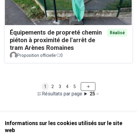
Équipements de propreté chemin
Réalisé
piéton à proximité de l'arrêt de
tram Arènes Romaines
Proposition officielle
0
1
2
3
4
5
Résultats par page :
25
Voir toutes les propositions retirées
Informations sur les cookies utilisés sur le site
web