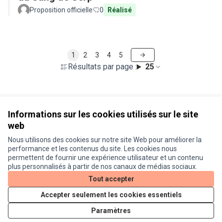
Proposition officielle
0
Réalisé
1
2
3
4
5
Résultats par page :
25
Voir toutes les propositions retirées
Informations sur les cookies utilisés sur le site
web
Nous utilisons des cookies sur notre site Web pour améliorer la
Conditions d'utilisation
performance et les contenus du site. Les cookies nous
Paramètres des cookies
permettent de fournir une expérience utilisateur et un contenu
Je participe ! sur X
Je participe ! sur Facebook
Je participe ! sur Instagram
plus personnalisés à partir de nos canaux de médias sociaux.
(Lien externe)
(Lien externe)
(Lien externe)
Tout accepter
Accepter seulement les cookies essentiels
Licence Cre
(Lien extern
Paramètres
(Lien externe)
Site réalisé grâce au
logiciel libre Decidim
.
(Lien externe)