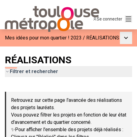
Menu
Se connecter
Menu p
Mes idées pour mon quartier ! 2023
/
RÉALISATIONS
RÉALISATIONS
Filtrer et rechercher
Passer la carte
Leaflet
|
©
OpenStreetMap
contributors
L'élément suivant est une carte qui présente les éléments de c
+
Retrouvez sur cette page l'avancée des réalisations
−
des projets lauréats.
Vous pouvez filtrer les projets en fonction de leur état
d'avancement et du quartier concerné.
✨Pour afficher l'ensemble des projets déjà réalisés :
Cliquez sur "Réalisé" dans les filtres