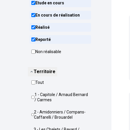
Etude en cours
En cours de réalisation
Réalisé
Reporté
Non réalisable
Territoire
Tout
1 - Capitole / Arnaud Bernard
/ Carmes
2 - Amidonniers / Compans-
Caffarelli / Brouardel
3 - Les Chalets / Bayard /