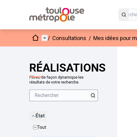
Accueil
Menu principal
/
Consultations
/
Mes idées pour mo
Passer
L'élément
+
−
RÉALISATIONS
Filtrez de façon dynamique les
résultats de votre recherche.
État
Tout