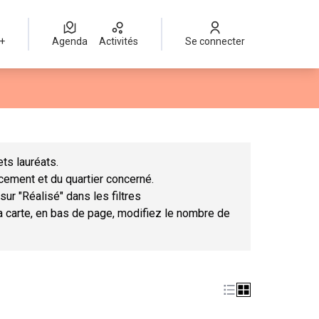
 +
Agenda
Activités
Se connecter
Leaflet
|
©
OpenStreetMap
contributors
mme des points de carte. L'élément peut être utilisé avec un lect
ts lauréats.
ncement et du quartier concerné.
sur "Réalisé" dans les filtres
la carte, en bas de page, modifiez le nombre de