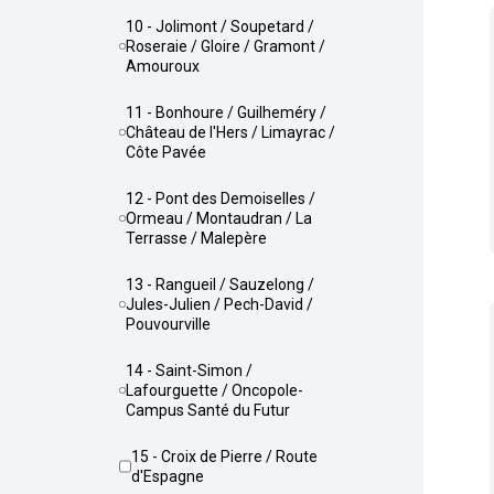
10 - Jolimont / Soupetard /
Roseraie / Gloire / Gramont /
Amouroux
11 - Bonhoure / Guilheméry /
Château de l'Hers / Limayrac /
Côte Pavée
12 - Pont des Demoiselles /
Ormeau / Montaudran / La
Terrasse / Malepère
13 - Rangueil / Sauzelong /
Jules-Julien / Pech-David /
Pouvourville
14 - Saint-Simon /
Lafourguette / Oncopole-
Campus Santé du Futur
15 - Croix de Pierre / Route
d'Espagne