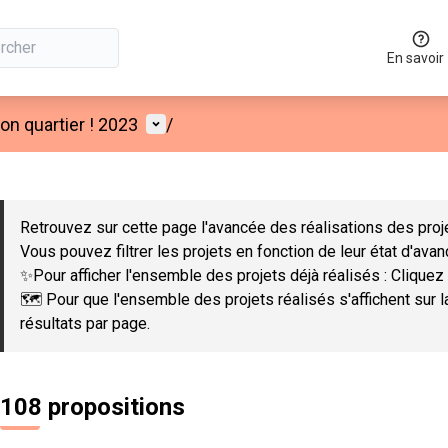
En savoir
Menu utilisateur
n quartier ! 2023
/
 la carte
 suivant est une carte qui présente les éléments de cette page co
Retrouvez sur cette page l'avancée des réalisations des proje
Vous pouvez filtrer les projets en fonction de leur état d'ava
✨Pour afficher l'ensemble des projets déjà réalisés : Cliquez 
🗺️ Pour que l'ensemble des projets réalisés s'affichent sur 
résultats par page.
108 propositions