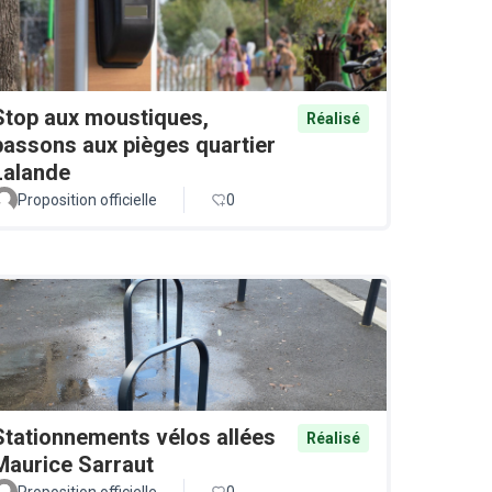
Stop aux moustiques,
Réalisé
passons aux pièges quartier
Lalande
Proposition officielle
0
Stationnements vélos allées
Réalisé
Maurice Sarraut
Proposition officielle
0