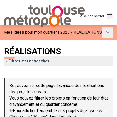
Menu
Se connecter
Menu p
Mes idées pour mon quartier ! 2023
/
RÉALISATIONS
RÉALISATIONS
Filtrer et rechercher
Passer la carte
Leaflet
|
©
OpenStreetMap
contributors
L'élément suivant est une carte qui présente les éléments de c
+
Retrouvez sur cette page l'avancée des réalisations
−
des projets lauréats.
Vous pouvez filtrer les projets en fonction de leur état
d'avancement et du quartier concerné.
✨Pour afficher l'ensemble des projets déjà réalisés :
Cliquez sur "Réalisé" dans les filtres