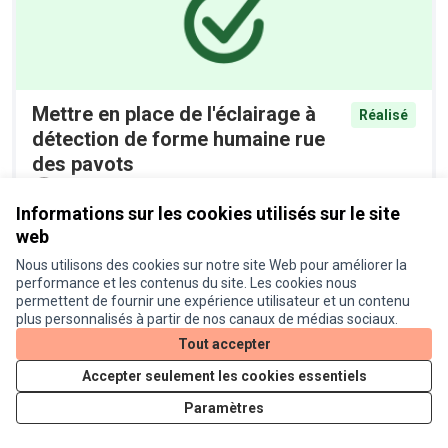
Mettre en place de l'éclairage à
Réalisé
détection de forme humaine rue
des pavots
Proposition officielle
0
Informations sur les cookies utilisés sur le site
web
Nous utilisons des cookies sur notre site Web pour améliorer la
performance et les contenus du site. Les cookies nous
permettent de fournir une expérience utilisateur et un contenu
plus personnalisés à partir de nos canaux de médias sociaux.
Tout accepter
Accepter seulement les cookies essentiels
Installer des racks à vélos devant
Réalisé
les commerces de la route d'Agde
Paramètres
Proposition officielle
0