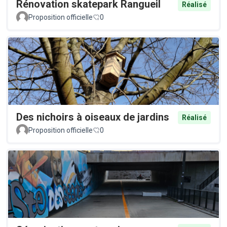
Rénovation skatepark Rangueil
Réalisé
Proposition officielle
0
Des nichoirs à oiseaux de jardins
Réalisé
Proposition officielle
0