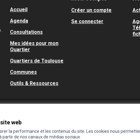
Accueil
Créer un compte
Act
Agenda
Se connecter
Ag
Té
.
Consultations
fic
Mes idées pour mon
Quartier
Quartiers de Toulouse
Communes
Outils & Ressources
 site web
iorer la performance et les contenus du site. Les cookies nous permette
 à partir de nos canaux de médias sociaux.