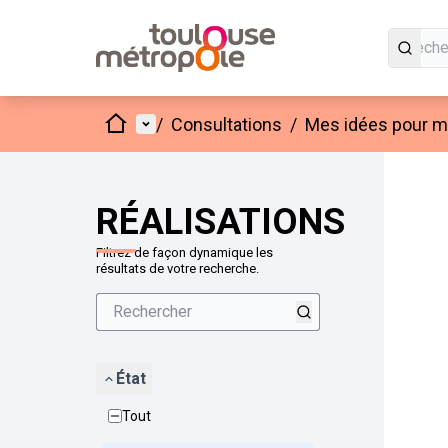
Accueil
Menu principal
/
Consultations
/
Mes idées pour mo
Passer
L'élément
+
−
RÉALISATIONS
Filtrez de façon dynamique les
résultats de votre recherche.
État
Tout