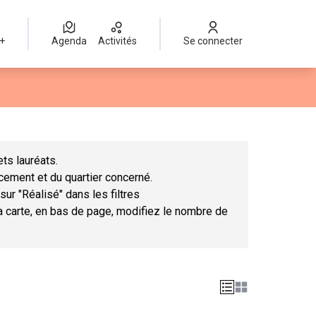
 +
Agenda
Activités
Se connecter
Leaflet
|
©
OpenStreetMap
contributors
mme des points de carte. L'élément peut être utilisé avec un lect
ts lauréats.
ncement et du quartier concerné.
sur "Réalisé" dans les filtres
la carte, en bas de page, modifiez le nombre de