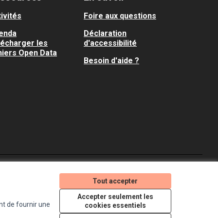
ivités
Foire aux questions
enda
Déclaration
lécharger les
d'accessibilité
hiers Open Data
Besoin d'aide ?
Je participe ! sur X
Je participe ! sur Faceboo
Je participe ! sur In
Tout accepter
(Lien externe)
(Lien externe)
(Lien externe)
Accepter seulement les
nt de fournir une
cookies essentiels
Licence Creative Comm
(Lien externe)