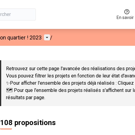
En savoir
Menu utilisateur
n quartier ! 2023
/
 la carte
 suivant est une carte qui présente les éléments de cette page co
Retrouvez sur cette page l'avancée des réalisations des proje
Vous pouvez filtrer les projets en fonction de leur état d'ava
✨Pour afficher l'ensemble des projets déjà réalisés : Cliquez 
🗺️ Pour que l'ensemble des projets réalisés s'affichent sur 
résultats par page.
108 propositions