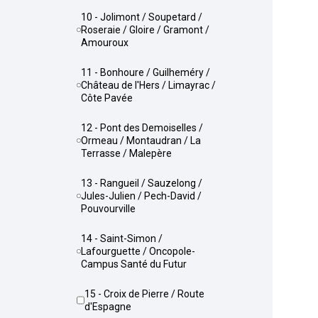
10 - Jolimont / Soupetard /
Roseraie / Gloire / Gramont /
Amouroux
11 - Bonhoure / Guilheméry /
Château de l'Hers / Limayrac /
Côte Pavée
12 - Pont des Demoiselles /
Ormeau / Montaudran / La
Terrasse / Malepère
13 - Rangueil / Sauzelong /
Jules-Julien / Pech-David /
Pouvourville
14 - Saint-Simon /
Lafourguette / Oncopole-
Campus Santé du Futur
15 - Croix de Pierre / Route
d'Espagne