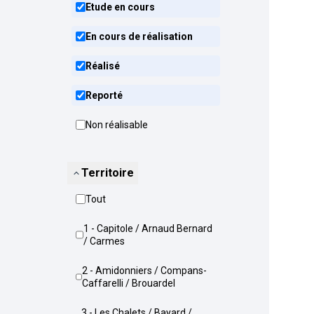
Etude en cours
En cours de réalisation
Réalisé
Reporté
Non réalisable
Territoire
Tout
1 - Capitole / Arnaud Bernard
/ Carmes
2 - Amidonniers / Compans-
Caffarelli / Brouardel
3 - Les Chalets / Bayard /