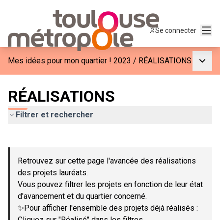
Menu
Se connecter
Menu p
Mes idées pour mon quartier ! 2023
/
RÉALISATIONS
RÉALISATIONS
Filtrer et rechercher
Passer la carte
Leaflet
|
©
OpenStreetMap
contributors
L'élément suivant est une carte qui présente les éléments de c
+
Retrouvez sur cette page l'avancée des réalisations
−
des projets lauréats.
Vous pouvez filtrer les projets en fonction de leur état
d'avancement et du quartier concerné.
✨Pour afficher l'ensemble des projets déjà réalisés :
Cliquez sur "Réalisé" dans les filtres