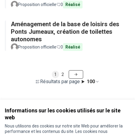
Proposition officielle
0
Réalisé
Aménagement de la base de loisirs des
Ponts Jumeaux, création de toilettes
autonomes
Proposition officielle
0
Réalisé
1
2
Résultats par page :
100
Voir toutes les propositions retirées
Informations sur les cookies utilisés sur le site
web
Nous utilisons des cookies sur notre site Web pour améliorer la
Conditions d'utilisation
performance et les contenus du site. Les cookies nous
Paramètres des cookies