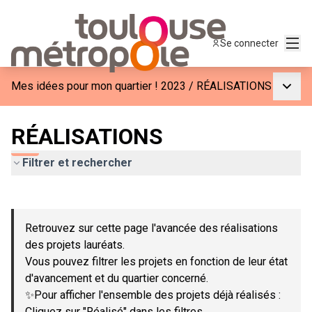
Menu
Se connecter
Menu p
Mes idées pour mon quartier ! 2023
/
RÉALISATIONS
RÉALISATIONS
Filtrer et rechercher
Passer la carte
Leaflet
|
©
OpenStreetMap
contributors
L'élément suivant est une carte qui présente les éléments de c
+
Retrouvez sur cette page l'avancée des réalisations
−
des projets lauréats.
Vous pouvez filtrer les projets en fonction de leur état
d'avancement et du quartier concerné.
✨Pour afficher l'ensemble des projets déjà réalisés :
Cliquez sur "Réalisé" dans les filtres