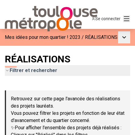
Menu
Se connecter
Menu p
Mes idées pour mon quartier ! 2023
/
RÉALISATIONS
RÉALISATIONS
Filtrer et rechercher
Passer la carte
Leaflet
|
©
OpenStreetMap
contributors
L'élément suivant est une carte qui présente les éléments de c
+
Retrouvez sur cette page l'avancée des réalisations
−
des projets lauréats.
Vous pouvez filtrer les projets en fonction de leur état
d'avancement et du quartier concerné.
✨Pour afficher l'ensemble des projets déjà réalisés :
Cliquez sur "Réalisé" dans les filtres