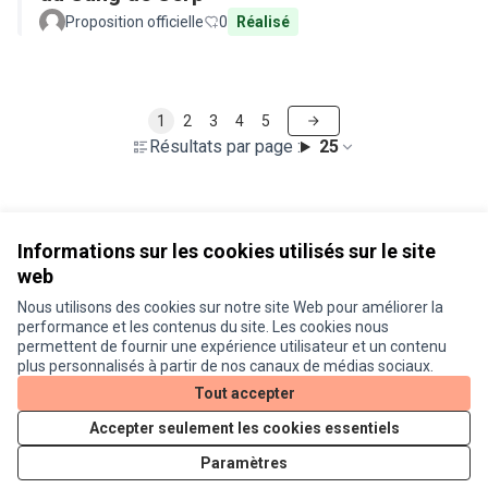
Proposition officielle
0
Réalisé
1
2
3
4
5
Résultats par page :
25
Voir toutes les propositions retirées
Informations sur les cookies utilisés sur le site
web
Nous utilisons des cookies sur notre site Web pour améliorer la
Conditions d'utilisation
performance et les contenus du site. Les cookies nous
Paramètres des cookies
permettent de fournir une expérience utilisateur et un contenu
Je participe ! sur X
Je participe ! sur Facebook
Je participe ! sur Instagram
plus personnalisés à partir de nos canaux de médias sociaux.
(Lien externe)
(Lien externe)
(Lien externe)
Tout accepter
Accepter seulement les cookies essentiels
Licence Cre
(Lien extern
Paramètres
(Lien externe)
Site réalisé grâce au
logiciel libre Decidim
.
(Lien externe)