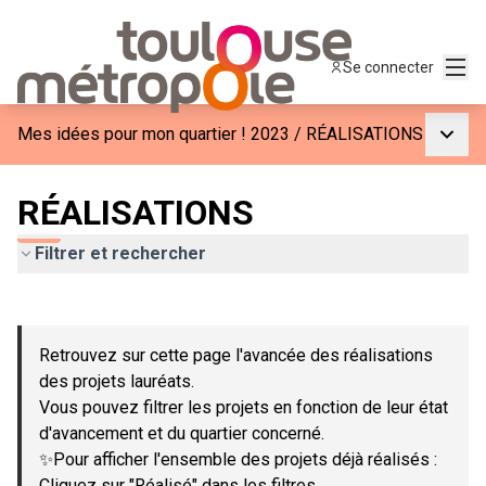
Menu
Se connecter
Menu p
Mes idées pour mon quartier ! 2023
/
RÉALISATIONS
RÉALISATIONS
Filtrer et rechercher
Passer la carte
Leaflet
|
©
OpenStreetMap
contributors
L'élément suivant est une carte qui présente les éléments de c
+
Retrouvez sur cette page l'avancée des réalisations
−
des projets lauréats.
Vous pouvez filtrer les projets en fonction de leur état
d'avancement et du quartier concerné.
✨Pour afficher l'ensemble des projets déjà réalisés :
Cliquez sur "Réalisé" dans les filtres