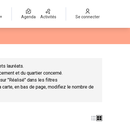
 +
Agenda
Activités
Se connecter
Leaflet
|
©
OpenStreetMap
contributors
mme des points de carte. L'élément peut être utilisé avec un lect
ts lauréats.
ncement et du quartier concerné.
sur "Réalisé" dans les filtres
la carte, en bas de page, modifiez le nombre de