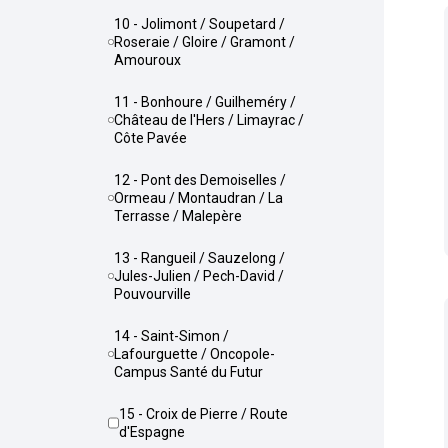
10 - Jolimont / Soupetard /
Roseraie / Gloire / Gramont /
Amouroux
11 - Bonhoure / Guilheméry /
Château de l'Hers / Limayrac /
Côte Pavée
12 - Pont des Demoiselles /
Ormeau / Montaudran / La
Terrasse / Malepère
13 - Rangueil / Sauzelong /
Jules-Julien / Pech-David /
Pouvourville
14 - Saint-Simon /
Lafourguette / Oncopole-
Campus Santé du Futur
15 - Croix de Pierre / Route
d'Espagne