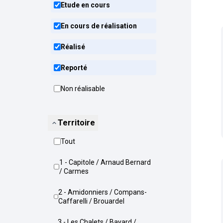
Etude en cours
En cours de réalisation
Réalisé
Reporté
Non réalisable
Territoire
Tout
1 - Capitole / Arnaud Bernard
/ Carmes
2 - Amidonniers / Compans-
Caffarelli / Brouardel
3 - Les Chalets / Bayard /