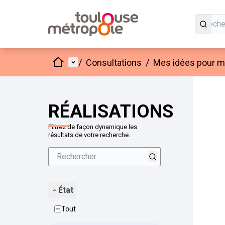
Accueil
Menu principal
/
Consultations
/
Mes idées pour mo
Passer
L'élément
+
−
RÉALISATIONS
Filtrez de façon dynamique les
résultats de votre recherche.
État
Tout