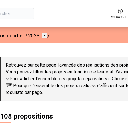
En savoir
Menu utilisateur
n quartier ! 2023
/
 la carte
 suivant est une carte qui présente les éléments de cette page co
Retrouvez sur cette page l'avancée des réalisations des proje
Vous pouvez filtrer les projets en fonction de leur état d'ava
✨Pour afficher l'ensemble des projets déjà réalisés : Cliquez 
🗺️ Pour que l'ensemble des projets réalisés s'affichent sur 
résultats par page.
108 propositions