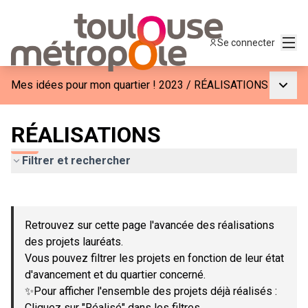
Menu
Se connecter
Menu p
Mes idées pour mon quartier ! 2023
/
RÉALISATIONS
RÉALISATIONS
Filtrer et rechercher
Passer la carte
Leaflet
|
©
OpenStreetMap
contributors
L'élément suivant est une carte qui présente les éléments de c
+
Retrouvez sur cette page l'avancée des réalisations
−
des projets lauréats.
Vous pouvez filtrer les projets en fonction de leur état
d'avancement et du quartier concerné.
✨Pour afficher l'ensemble des projets déjà réalisés :
Cliquez sur "Réalisé" dans les filtres