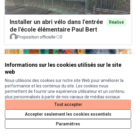
Installer un abri vélo dans l'entrée
Réalisé
de l'école élémentaire Paul Bert
Proposition officielle
0
Informations sur les cookies utilisés sur le site
web
Nous utilisons des cookies sur notre site Web pour améliorer la
performance et les contenus du site. Les cookies nous
permettent de fournir une expérience utilisateur et un contenu
Lieu de convivialité dans la cour
plus personnalisés à partir de nos canaux de médias sociaux.
Réalisé
du cinéma Le Cratère
Tout accepter
Proposition officielle
0
Accepter seulement les cookies essentiels
Paramètres