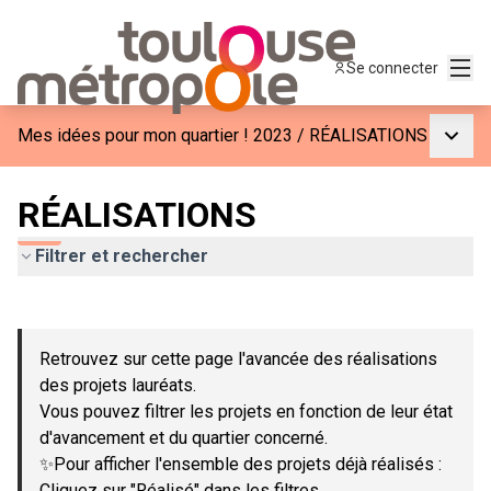
Menu
Se connecter
Menu p
Mes idées pour mon quartier ! 2023
/
RÉALISATIONS
RÉALISATIONS
Filtrer et rechercher
Passer la carte
Leaflet
|
©
OpenStreetMap
contributors
L'élément suivant est une carte qui présente les éléments de c
+
Retrouvez sur cette page l'avancée des réalisations
−
des projets lauréats.
Vous pouvez filtrer les projets en fonction de leur état
d'avancement et du quartier concerné.
✨Pour afficher l'ensemble des projets déjà réalisés :
Cliquez sur "Réalisé" dans les filtres