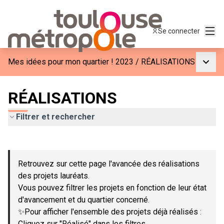
Menu
Se connecter
Menu p
Mes idées pour mon quartier ! 2023
/
RÉALISATIONS
RÉALISATIONS
Filtrer et rechercher
Passer la carte
Leaflet
|
©
OpenStreetMap
contributors
L'élément suivant est une carte qui présente les éléments de c
+
Retrouvez sur cette page l'avancée des réalisations
−
des projets lauréats.
Vous pouvez filtrer les projets en fonction de leur état
d'avancement et du quartier concerné.
✨Pour afficher l'ensemble des projets déjà réalisés :
Cliquez sur "Réalisé" dans les filtres