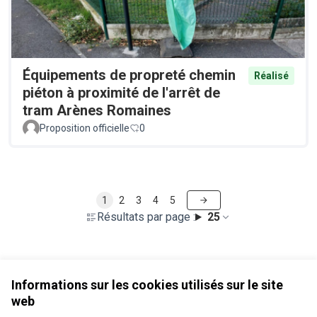
Équipements de propreté chemin
Réalisé
piéton à proximité de l'arrêt de
tram Arènes Romaines
Proposition officielle
0
1
2
3
4
5
Résultats par page :
25
Voir toutes les propositions retirées
Informations sur les cookies utilisés sur le site
web