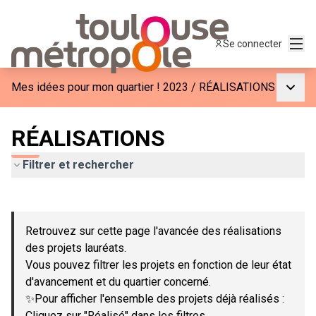
Menu
Se connecter
Menu p
Mes idées pour mon quartier ! 2023
/
RÉALISATIONS
RÉALISATIONS
Filtrer et rechercher
Passer la carte
Leaflet
|
©
OpenStreetMap
contributors
L'élément suivant est une carte qui présente les éléments de c
+
Retrouvez sur cette page l'avancée des réalisations
−
des projets lauréats.
Vous pouvez filtrer les projets en fonction de leur état
d'avancement et du quartier concerné.
✨Pour afficher l'ensemble des projets déjà réalisés :
Cliquez sur "Réalisé" dans les filtres