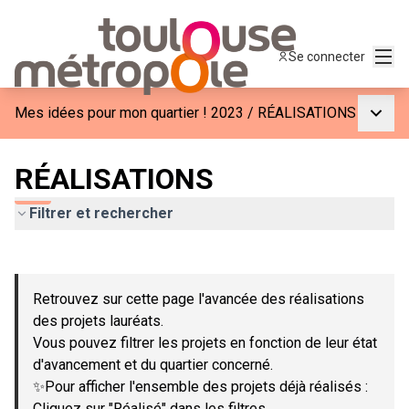
Menu
Se connecter
Menu p
Mes idées pour mon quartier ! 2023
/
RÉALISATIONS
RÉALISATIONS
Filtrer et rechercher
Passer la carte
Leaflet
|
©
OpenStreetMap
contributors
L'élément suivant est une carte qui présente les éléments de c
+
Retrouvez sur cette page l'avancée des réalisations
−
des projets lauréats.
Vous pouvez filtrer les projets en fonction de leur état
d'avancement et du quartier concerné.
✨Pour afficher l'ensemble des projets déjà réalisés :
Cliquez sur "Réalisé" dans les filtres