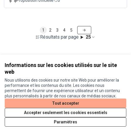
Proposition officielle
0
1
2
3
4
5
Résultats par page :
25
Voir toutes les propositions retirées
Informations sur les cookies utilisés sur le site
web
Nous utilisons des cookies sur notre site Web pour améliorer la
Conditions d'utilisation
performance et les contenus du site. Les cookies nous
Paramètres des cookies
permettent de fournir une expérience utilisateur et un contenu
Je participe ! sur X
Je participe ! sur Facebook
Je participe ! sur Instagram
plus personnalisés à partir de nos canaux de médias sociaux.
(Lien externe)
(Lien externe)
(Lien externe)
Tout accepter
Accepter seulement les cookies essentiels
Licence Cre
(Lien extern
Paramètres
(Lien externe)
Site réalisé grâce au
logiciel libre Decidim
.
(Lien externe)