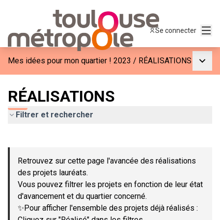
Menu
Se connecter
Menu p
Mes idées pour mon quartier ! 2023
/
RÉALISATIONS
RÉALISATIONS
Filtrer et rechercher
Passer la carte
Leaflet
|
©
OpenStreetMap
contributors
L'élément suivant est une carte qui présente les éléments de c
+
Retrouvez sur cette page l'avancée des réalisations
−
des projets lauréats.
Vous pouvez filtrer les projets en fonction de leur état
d'avancement et du quartier concerné.
✨Pour afficher l'ensemble des projets déjà réalisés :
Cliquez sur "Réalisé" dans les filtres