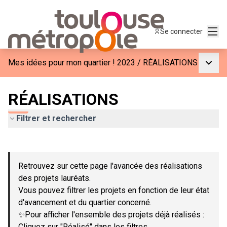
Menu
Se connecter
Menu p
Mes idées pour mon quartier ! 2023
/
RÉALISATIONS
RÉALISATIONS
Filtrer et rechercher
Passer la carte
Leaflet
|
©
OpenStreetMap
contributors
L'élément suivant est une carte qui présente les éléments de c
+
Retrouvez sur cette page l'avancée des réalisations
−
des projets lauréats.
Vous pouvez filtrer les projets en fonction de leur état
d'avancement et du quartier concerné.
✨Pour afficher l'ensemble des projets déjà réalisés :
Cliquez sur "Réalisé" dans les filtres