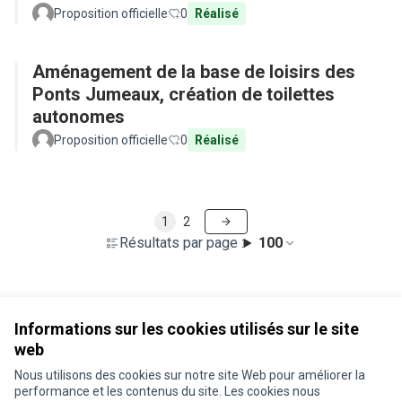
Proposition officielle
0
Réalisé
Aménagement de la base de loisirs des
Ponts Jumeaux, création de toilettes
autonomes
Proposition officielle
0
Réalisé
1
2
Résultats par page :
100
Voir toutes les propositions retirées
Informations sur les cookies utilisés sur le site
web
Nous utilisons des cookies sur notre site Web pour améliorer la
Conditions d'utilisation
performance et les contenus du site. Les cookies nous
Paramètres des cookies