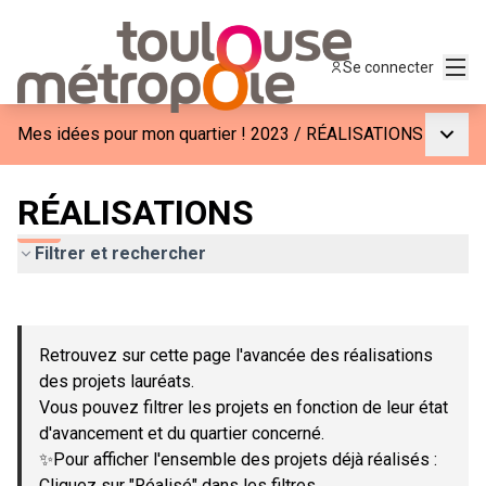
Menu
Se connecter
Menu p
Mes idées pour mon quartier ! 2023
/
RÉALISATIONS
RÉALISATIONS
Filtrer et rechercher
Passer la carte
Leaflet
|
©
OpenStreetMap
contributors
L'élément suivant est une carte qui présente les éléments de c
+
Retrouvez sur cette page l'avancée des réalisations
−
des projets lauréats.
Vous pouvez filtrer les projets en fonction de leur état
d'avancement et du quartier concerné.
✨Pour afficher l'ensemble des projets déjà réalisés :
Cliquez sur "Réalisé" dans les filtres