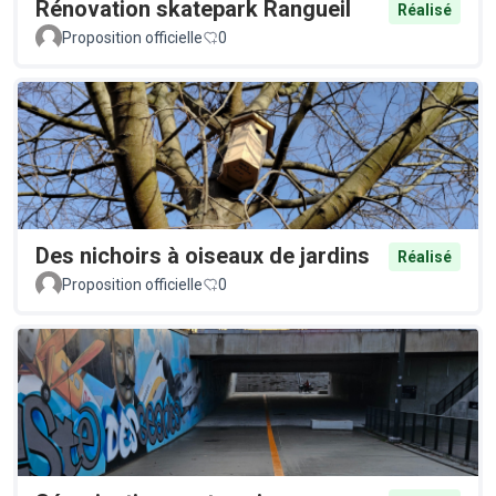
Rénovation skatepark Rangueil
Réalisé
Proposition officielle
0
Des nichoirs à oiseaux de jardins
Réalisé
Proposition officielle
0