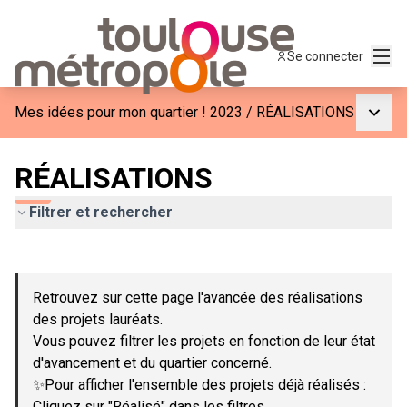
Menu
Se connecter
Menu p
Mes idées pour mon quartier ! 2023
/
RÉALISATIONS
RÉALISATIONS
Filtrer et rechercher
Passer la carte
Leaflet
|
©
OpenStreetMap
contributors
L'élément suivant est une carte qui présente les éléments de c
+
Retrouvez sur cette page l'avancée des réalisations
−
des projets lauréats.
Vous pouvez filtrer les projets en fonction de leur état
d'avancement et du quartier concerné.
✨Pour afficher l'ensemble des projets déjà réalisés :
Cliquez sur "Réalisé" dans les filtres