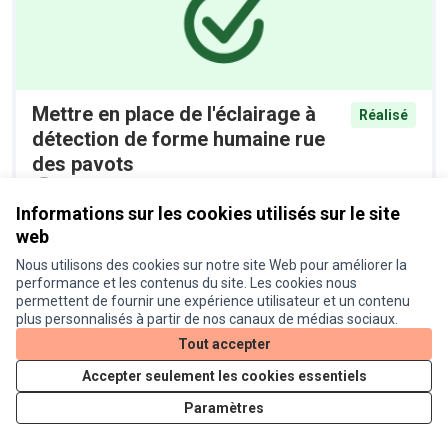
Mettre en place de l'éclairage à
Réalisé
détection de forme humaine rue
des pavots
Proposition officielle
0
Informations sur les cookies utilisés sur le site
web
Nous utilisons des cookies sur notre site Web pour améliorer la
performance et les contenus du site. Les cookies nous
permettent de fournir une expérience utilisateur et un contenu
plus personnalisés à partir de nos canaux de médias sociaux.
Tout accepter
Accepter seulement les cookies essentiels
Installer des racks à vélos devant
Réalisé
les commerces de la route d'Agde
Paramètres
Proposition officielle
0