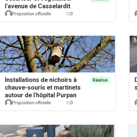
l'avenue de Casselardit
Proposition officielle
0
Installations de nichoirs à
Réalisé
chauve-souris et martinets
autour de l'hôpital Purpan
Proposition officielle
0