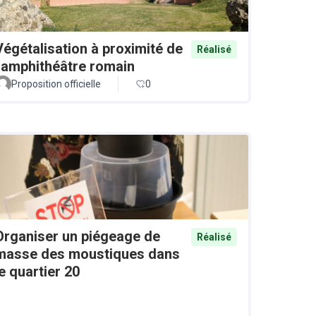
Végétalisation à proximité de
Réalisé
l'amphithéâtre romain
Proposition officielle
0
Organiser un piégeage de
Réalisé
masse des moustiques dans
le quartier 20