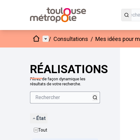
Accueil
Menu principal
/
Consultations
/
Mes idées pour mo
Passer
L'élément
+
−
RÉALISATIONS
Filtrez de façon dynamique les
résultats de votre recherche.
État
Tout