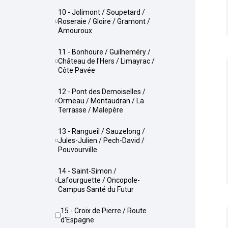
10 - Jolimont / Soupetard /
Roseraie / Gloire / Gramont /
Amouroux
11 - Bonhoure / Guilheméry /
Château de l'Hers / Limayrac /
Côte Pavée
12 - Pont des Demoiselles /
Ormeau / Montaudran / La
Terrasse / Malepère
13 - Rangueil / Sauzelong /
Jules-Julien / Pech-David /
Pouvourville
14 - Saint-Simon /
Lafourguette / Oncopole-
Campus Santé du Futur
15 - Croix de Pierre / Route
d'Espagne