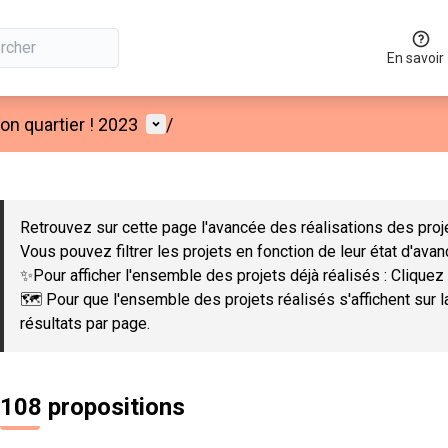
En savoir
Menu utilisateur
n quartier ! 2023
/
 la carte
 suivant est une carte qui présente les éléments de cette page co
Retrouvez sur cette page l'avancée des réalisations des proje
Vous pouvez filtrer les projets en fonction de leur état d'ava
✨Pour afficher l'ensemble des projets déjà réalisés : Cliquez 
🗺️ Pour que l'ensemble des projets réalisés s'affichent sur 
résultats par page.
108 propositions