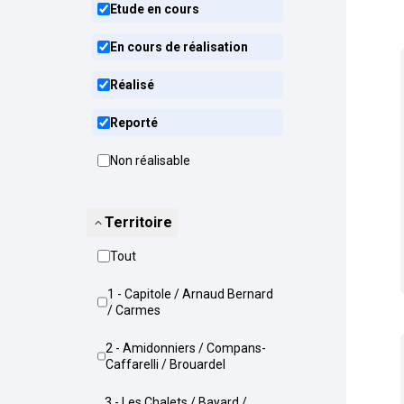
Etude en cours
En cours de réalisation
Réalisé
Reporté
Non réalisable
Territoire
Tout
1 - Capitole / Arnaud Bernard
/ Carmes
2 - Amidonniers / Compans-
Caffarelli / Brouardel
3 - Les Chalets / Bayard /