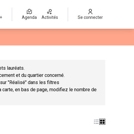
 +
Agenda
Activités
Se connecter
Leaflet
|
©
OpenStreetMap
contributors
mme des points de carte. L'élément peut être utilisé avec un lect
ts lauréats.
ncement et du quartier concerné.
sur "Réalisé" dans les filtres
la carte, en bas de page, modifiez le nombre de