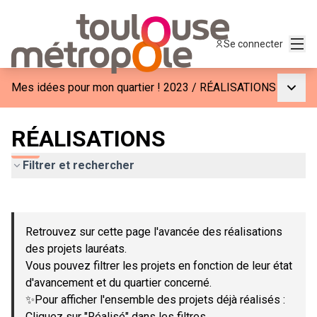
Menu
Se connecter
Menu p
Mes idées pour mon quartier ! 2023
/
RÉALISATIONS
RÉALISATIONS
Filtrer et rechercher
Passer la carte
Leaflet
|
©
OpenStreetMap
contributors
L'élément suivant est une carte qui présente les éléments de c
+
Retrouvez sur cette page l'avancée des réalisations
−
des projets lauréats.
Vous pouvez filtrer les projets en fonction de leur état
d'avancement et du quartier concerné.
✨Pour afficher l'ensemble des projets déjà réalisés :
Cliquez sur "Réalisé" dans les filtres