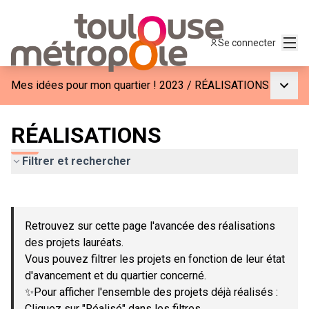
Menu
Se connecter
Menu p
Mes idées pour mon quartier ! 2023
/
RÉALISATIONS
RÉALISATIONS
Filtrer et rechercher
Passer la carte
Leaflet
|
©
OpenStreetMap
contributors
L'élément suivant est une carte qui présente les éléments de c
+
Retrouvez sur cette page l'avancée des réalisations
−
des projets lauréats.
Vous pouvez filtrer les projets en fonction de leur état
d'avancement et du quartier concerné.
✨Pour afficher l'ensemble des projets déjà réalisés :
Cliquez sur "Réalisé" dans les filtres