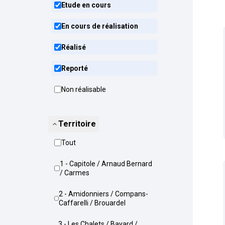
Etude en cours
En cours de réalisation
Réalisé
Reporté
Non réalisable
Territoire
Tout
1 - Capitole / Arnaud Bernard
/ Carmes
2 - Amidonniers / Compans-
Caffarelli / Brouardel
3 - Les Chalets / Bayard /