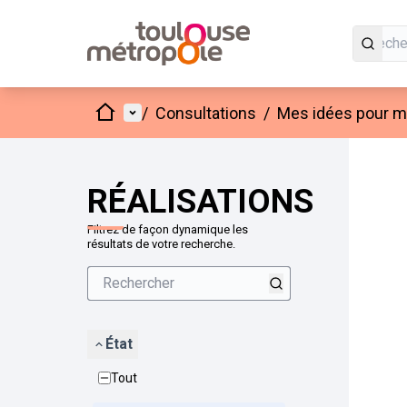
Accueil
Menu principal
/
Consultations
/
Mes idées pour mo
Passer
L'élément
+
−
RÉALISATIONS
Filtrez de façon dynamique les
résultats de votre recherche.
État
Tout