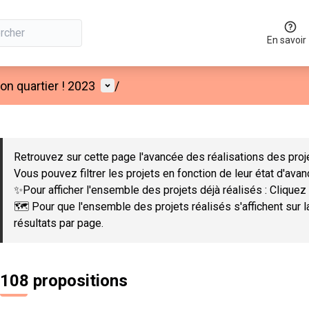
En savoir
Menu utilisateur
n quartier ! 2023
/
 la carte
 suivant est une carte qui présente les éléments de cette page co
Retrouvez sur cette page l'avancée des réalisations des proje
Vous pouvez filtrer les projets en fonction de leur état d'ava
✨Pour afficher l'ensemble des projets déjà réalisés : Cliquez 
🗺️ Pour que l'ensemble des projets réalisés s'affichent sur 
résultats par page.
108 propositions