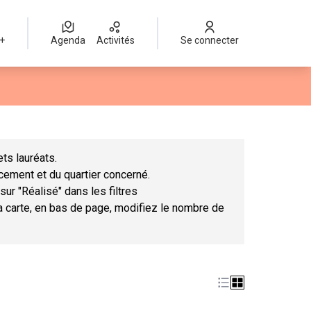
 +
Agenda
Activités
Se connecter
Leaflet
|
©
OpenStreetMap
contributors
mme des points de carte. L'élément peut être utilisé avec un lect
ts lauréats.
ncement et du quartier concerné.
sur "Réalisé" dans les filtres
la carte, en bas de page, modifiez le nombre de