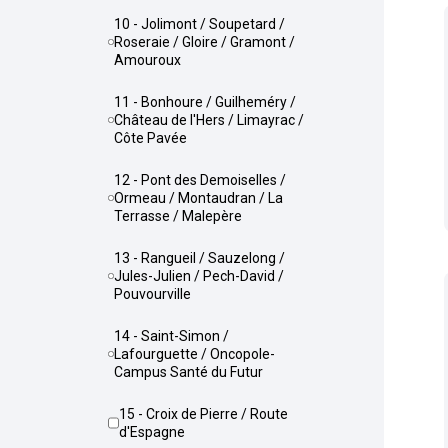
10 - Jolimont / Soupetard /
Roseraie / Gloire / Gramont /
Amouroux
11 - Bonhoure / Guilheméry /
Château de l'Hers / Limayrac /
Côte Pavée
12 - Pont des Demoiselles /
Ormeau / Montaudran / La
Terrasse / Malepère
13 - Rangueil / Sauzelong /
Jules-Julien / Pech-David /
Pouvourville
14 - Saint-Simon /
Lafourguette / Oncopole-
Campus Santé du Futur
15 - Croix de Pierre / Route
d'Espagne