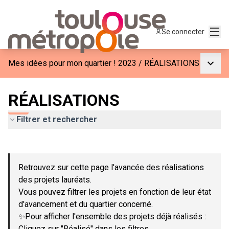
Menu
Se connecter
Menu p
Mes idées pour mon quartier ! 2023
/
RÉALISATIONS
RÉALISATIONS
Filtrer et rechercher
Passer la carte
Leaflet
|
©
OpenStreetMap
contributors
L'élément suivant est une carte qui présente les éléments de c
+
Retrouvez sur cette page l'avancée des réalisations
−
des projets lauréats.
Vous pouvez filtrer les projets en fonction de leur état
d'avancement et du quartier concerné.
✨Pour afficher l'ensemble des projets déjà réalisés :
Cliquez sur "Réalisé" dans les filtres