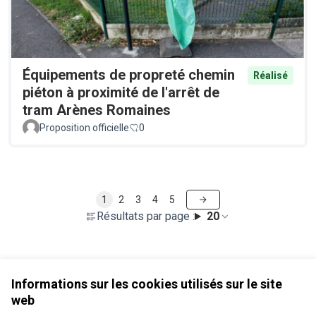
Équipements de propreté chemin
Réalisé
piéton à proximité de l'arrêt de
tram Arènes Romaines
Proposition officielle
0
1
2
3
4
5
Résultats par page :
20
Voir toutes les propositions retirées
Informations sur les cookies utilisés sur le site
web