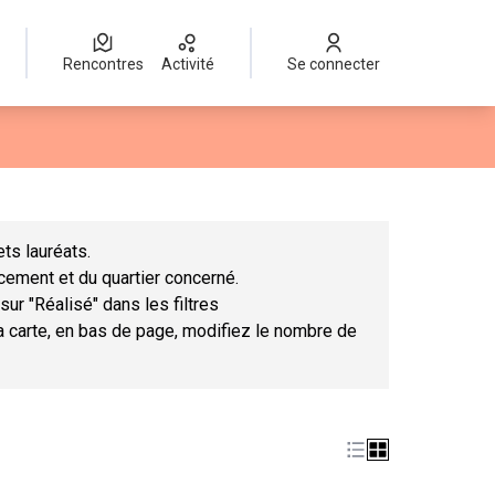
Rencontres
Activité
Se connecter
Leaflet
|
©
OpenStreetMap
contributors
mme des points de carte. L'élément peut être utilisé avec un lect
ts lauréats.
ncement et du quartier concerné.
sur "Réalisé" dans les filtres
la carte, en bas de page, modifiez le nombre de