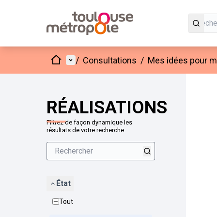
Accueil
Menu principal
/
Consultations
/
Mes idées pour mo
Passer
L'élément
+
−
RÉALISATIONS
Filtrez de façon dynamique les
résultats de votre recherche.
État
Tout