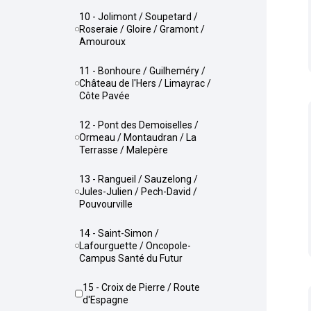
10 - Jolimont / Soupetard /
Roseraie / Gloire / Gramont /
Amouroux
11 - Bonhoure / Guilheméry /
Château de l'Hers / Limayrac /
Côte Pavée
12 - Pont des Demoiselles /
Ormeau / Montaudran / La
Terrasse / Malepère
13 - Rangueil / Sauzelong /
Jules-Julien / Pech-David /
Pouvourville
14 - Saint-Simon /
Lafourguette / Oncopole-
Campus Santé du Futur
15 - Croix de Pierre / Route
d'Espagne