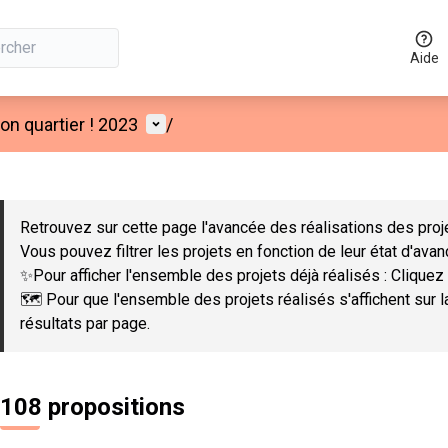
Aide
Menu utilisateur
n quartier ! 2023
/
 la carte
 suivant est une carte qui présente les éléments de cette page co
Retrouvez sur cette page l'avancée des réalisations des proje
Vous pouvez filtrer les projets en fonction de leur état d'ava
✨Pour afficher l'ensemble des projets déjà réalisés : Cliquez 
🗺️ Pour que l'ensemble des projets réalisés s'affichent sur 
résultats par page.
108 propositions