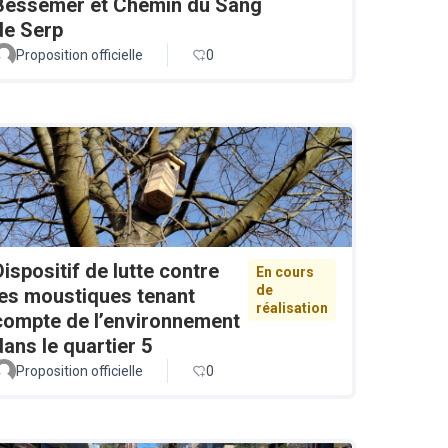
Bessemer et Chemin du Sang
de Serp
Proposition officielle
0
Dispositif de lutte contre
En cours
de
les moustiques tenant
réalisation
compte de l’environnement
dans le quartier 5
Proposition officielle
0