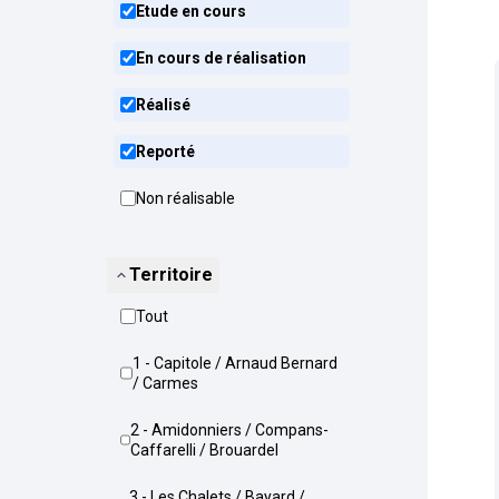
Etude en cours
En cours de réalisation
Réalisé
Reporté
Non réalisable
Territoire
Tout
1 - Capitole / Arnaud Bernard
/ Carmes
2 - Amidonniers / Compans-
Caffarelli / Brouardel
3 - Les Chalets / Bayard /