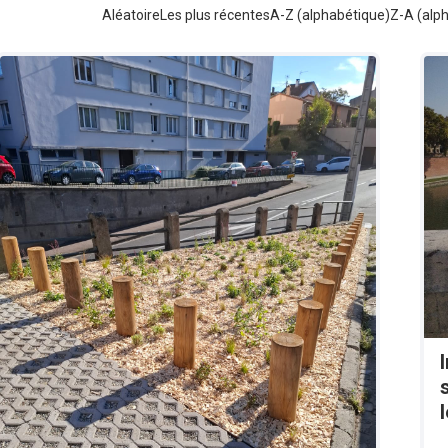
Aléatoire
Les plus récentes
A-Z (alphabétique)
Z-A (alp