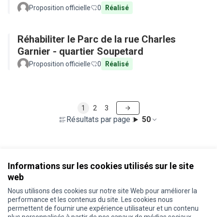
Proposition officielle
0
Réalisé
Réhabiliter le Parc de la rue Charles
Garnier - quartier Soupetard
Proposition officielle
0
Réalisé
1
2
3
Résultats par page :
50
Voir toutes les propositions retirées
Informations sur les cookies utilisés sur le site
web
Nous utilisons des cookies sur notre site Web pour améliorer la
Conditions d'utilisation
performance et les contenus du site. Les cookies nous
Paramètres des cookies
permettent de fournir une expérience utilisateur et un contenu
Je participe ! sur X
Je participe ! sur Facebook
Je participe ! sur Instagram