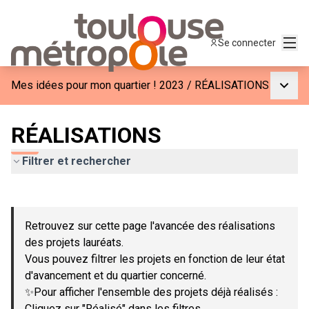
Menu
Se connecter
Menu p
Mes idées pour mon quartier ! 2023
/
RÉALISATIONS
RÉALISATIONS
Filtrer et rechercher
Passer la carte
Leaflet
|
©
OpenStreetMap
contributors
L'élément suivant est une carte qui présente les éléments de c
+
Retrouvez sur cette page l'avancée des réalisations
−
des projets lauréats.
Vous pouvez filtrer les projets en fonction de leur état
d'avancement et du quartier concerné.
✨Pour afficher l'ensemble des projets déjà réalisés :
Cliquez sur "Réalisé" dans les filtres