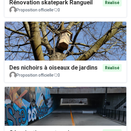
Rénovation skatepark Rangueil
Réalisé
Proposition officielle
0
Des nichoirs à oiseaux de jardins
Réalisé
Proposition officielle
0