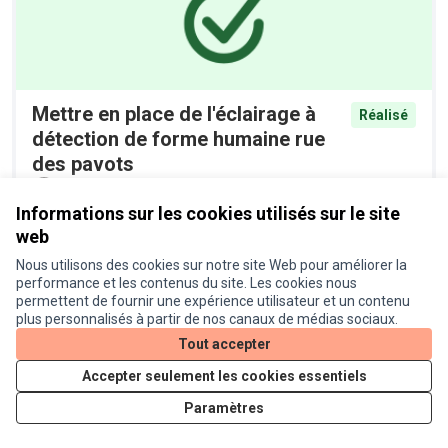
Mettre en place de l'éclairage à
Réalisé
détection de forme humaine rue
des pavots
Proposition officielle
0
Informations sur les cookies utilisés sur le site
web
Nous utilisons des cookies sur notre site Web pour améliorer la
performance et les contenus du site. Les cookies nous
permettent de fournir une expérience utilisateur et un contenu
plus personnalisés à partir de nos canaux de médias sociaux.
Tout accepter
Accepter seulement les cookies essentiels
Installer des racks à vélos devant
Réalisé
les commerces de la route d'Agde
Paramètres
Proposition officielle
0