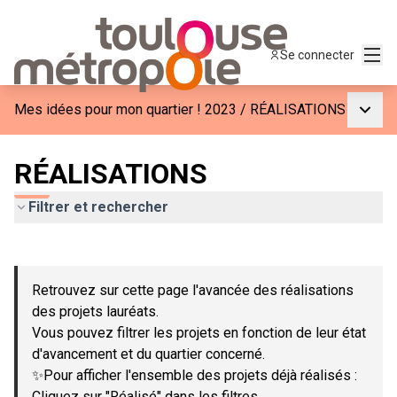
Menu
Se connecter
Menu p
Mes idées pour mon quartier ! 2023
/
RÉALISATIONS
RÉALISATIONS
Filtrer et rechercher
Passer la carte
Leaflet
|
©
OpenStreetMap
contributors
L'élément suivant est une carte qui présente les éléments de c
+
Retrouvez sur cette page l'avancée des réalisations
−
des projets lauréats.
Vous pouvez filtrer les projets en fonction de leur état
d'avancement et du quartier concerné.
✨Pour afficher l'ensemble des projets déjà réalisés :
Cliquez sur "Réalisé" dans les filtres