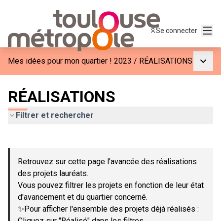
Menu
Se connecter
Menu p
Mes idées pour mon quartier ! 2023
/
RÉALISATIONS
RÉALISATIONS
Filtrer et rechercher
Passer la carte
Leaflet
|
©
OpenStreetMap
contributors
L'élément suivant est une carte qui présente les éléments de c
+
Retrouvez sur cette page l'avancée des réalisations
−
des projets lauréats.
Vous pouvez filtrer les projets en fonction de leur état
d'avancement et du quartier concerné.
✨Pour afficher l'ensemble des projets déjà réalisés :
Cliquez sur "Réalisé" dans les filtres