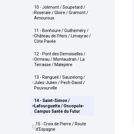
10 - Jolimont / Soupetard /
Roseraie / Gloire / Gramont /
Amouroux
11 - Bonhoure / Guilheméry /
Château de l'Hers / Limayrac /
Côte Pavée
12 - Pont des Demoiselles /
Ormeau / Montaudran / La
Terrasse / Malepère
13 - Rangueil / Sauzelong /
Jules-Julien / Pech-David /
Pouvourville
14 - Saint-Simon /
Lafourguette / Oncopole-
Campus Santé du Futur
15 - Croix de Pierre / Route
d'Espagne