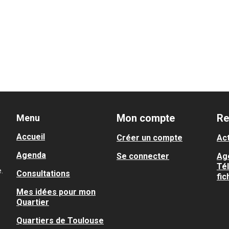
Mon compte
Re
Menu
Accueil
Créer un compte
Act
Agenda
Se connecter
Ag
Té
.
Consultations
fic
Mes idées pour mon
Quartier
Quartiers de Toulouse