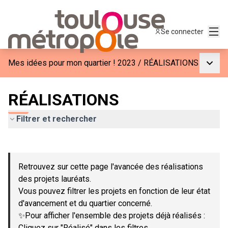
Menu
Se connecter
Menu p
Mes idées pour mon quartier ! 2023
/
RÉALISATIONS
RÉALISATIONS
Filtrer et rechercher
Passer la carte
Leaflet
|
©
OpenStreetMap
contributors
L'élément suivant est une carte qui présente les éléments de c
+
Retrouvez sur cette page l'avancée des réalisations
−
des projets lauréats.
Vous pouvez filtrer les projets en fonction de leur état
d'avancement et du quartier concerné.
✨Pour afficher l'ensemble des projets déjà réalisés :
Cliquez sur "Réalisé" dans les filtres