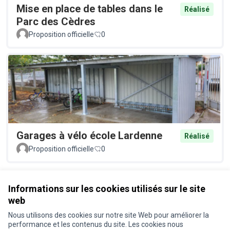
Mise en place de tables dans le
Réalisé
Parc des Cèdres
Proposition officielle
0
Garages à vélo école Lardenne
Réalisé
Proposition officielle
0
Voir toutes les propositions retirées
Informations sur les cookies utilisés sur le site
web
Nous utilisons des cookies sur notre site Web pour améliorer la
Conditions d'utilisation
performance et les contenus du site. Les cookies nous
Paramètres des cookies