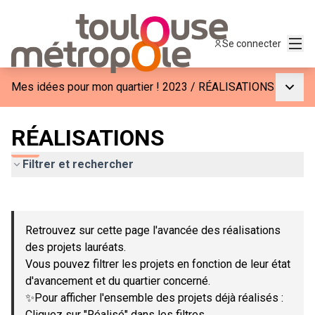
Menu
Se connecter
Menu p
Mes idées pour mon quartier ! 2023
/
RÉALISATIONS
RÉALISATIONS
Filtrer et rechercher
Passer la carte
Leaflet
|
©
OpenStreetMap
contributors
L'élément suivant est une carte qui présente les éléments de c
+
Retrouvez sur cette page l'avancée des réalisations
−
des projets lauréats.
Vous pouvez filtrer les projets en fonction de leur état
d'avancement et du quartier concerné.
✨Pour afficher l'ensemble des projets déjà réalisés :
Cliquez sur "Réalisé" dans les filtres