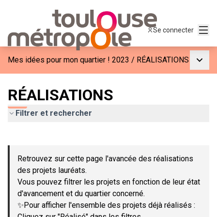
Menu
Se connecter
Menu p
Mes idées pour mon quartier ! 2023
/
RÉALISATIONS
RÉALISATIONS
Filtrer et rechercher
Passer la carte
Leaflet
|
©
OpenStreetMap
contributors
L'élément suivant est une carte qui présente les éléments de c
+
Retrouvez sur cette page l'avancée des réalisations
−
des projets lauréats.
Vous pouvez filtrer les projets en fonction de leur état
d'avancement et du quartier concerné.
✨Pour afficher l'ensemble des projets déjà réalisés :
Cliquez sur "Réalisé" dans les filtres