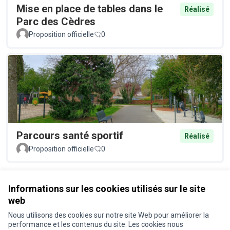
Mise en place de tables dans le
Réalisé
Parc des Cèdres
Proposition officielle
0
Parcours santé sportif
Réalisé
Proposition officielle
0
Voir toutes les propositions retirées
Informations sur les cookies utilisés sur le site
web
Nous utilisons des cookies sur notre site Web pour améliorer la
Conditions d'utilisation
performance et les contenus du site. Les cookies nous
Paramètres des cookies