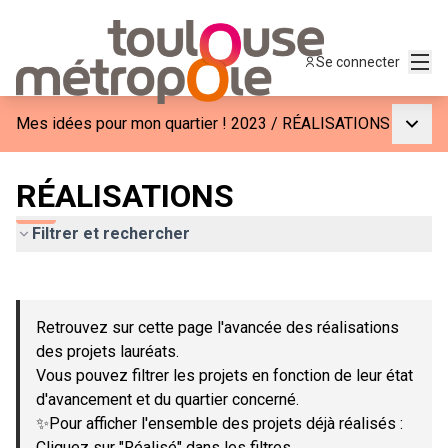
Menu
Se connecter
Menu p
Mes idées pour mon quartier ! 2023
/
RÉALISATIONS
RÉALISATIONS
Filtrer et rechercher
Passer la carte
Leaflet
|
©
OpenStreetMap
contributors
L'élément suivant est une carte qui présente les éléments de c
+
Retrouvez sur cette page l'avancée des réalisations
−
des projets lauréats.
Vous pouvez filtrer les projets en fonction de leur état
d'avancement et du quartier concerné.
✨Pour afficher l'ensemble des projets déjà réalisés :
Cliquez sur "Réalisé" dans les filtres