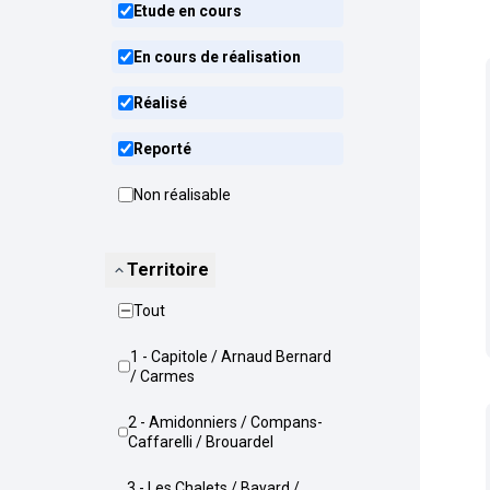
Etude en cours
En cours de réalisation
Réalisé
Reporté
Non réalisable
Territoire
Tout
1 - Capitole / Arnaud Bernard
/ Carmes
2 - Amidonniers / Compans-
Caffarelli / Brouardel
3 - Les Chalets / Bayard /