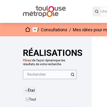
Accueil
Menu principal
/
Consultations
/
Mes idées pour mo
Passer
L'élément
+
−
RÉALISATIONS
Filtrez de façon dynamique les
résultats de votre recherche.
État
Tout