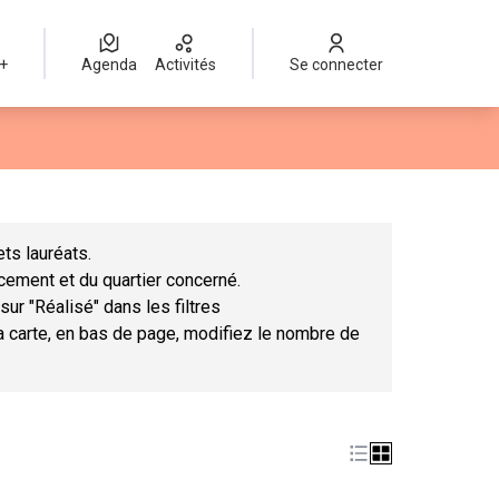
 +
Agenda
Activités
Se connecter
Leaflet
|
©
OpenStreetMap
contributors
mme des points de carte. L'élément peut être utilisé avec un lect
ts lauréats.
ncement et du quartier concerné.
sur "Réalisé" dans les filtres
la carte, en bas de page, modifiez le nombre de