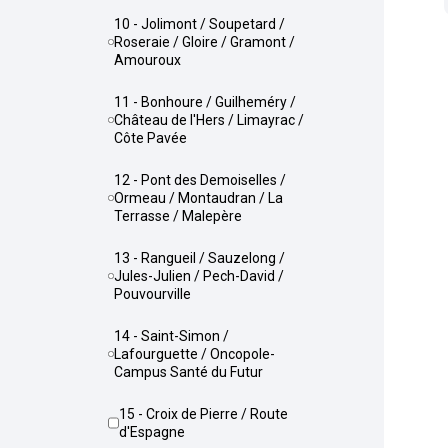
10 - Jolimont / Soupetard /
Roseraie / Gloire / Gramont /
Amouroux
11 - Bonhoure / Guilheméry /
Château de l'Hers / Limayrac /
Côte Pavée
12 - Pont des Demoiselles /
Ormeau / Montaudran / La
Terrasse / Malepère
13 - Rangueil / Sauzelong /
Jules-Julien / Pech-David /
Pouvourville
14 - Saint-Simon /
Lafourguette / Oncopole-
Campus Santé du Futur
15 - Croix de Pierre / Route
d'Espagne