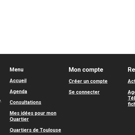
Mon compte
Re
Menu
Accueil
Créer un compte
Act
Agenda
Se connecter
Ag
Té
.
Consultations
fic
Mes idées pour mon
Quartier
Quartiers de Toulouse