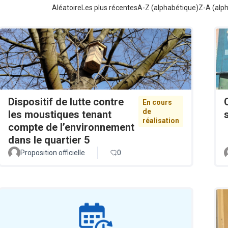
Aléatoire
Les plus récentes
A-Z (alphabétique)
Z-A (alp
Dispositif de lutte contre
En cours
de
les moustiques tenant
réalisation
compte de l’environnement
dans le quartier 5
Proposition officielle
0