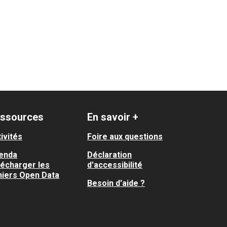
ssources
En savoir +
ivités
Foire aux questions
enda
Déclaration
lécharger les
d'accessibilité
hiers Open Data
Besoin d'aide ?