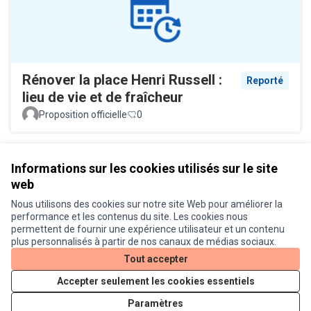
Rénover la place Henri Russell :
Reporté
lieu de vie et de fraîcheur
Proposition officielle
0
Voir toutes les propositions retirées
Informations sur les cookies utilisés sur le site
web
Nous utilisons des cookies sur notre site Web pour améliorer la
Conditions d'utilisation
performance et les contenus du site. Les cookies nous
Paramètres des cookies
permettent de fournir une expérience utilisateur et un contenu
Je participe ! sur X
Je participe ! sur Facebook
Je participe ! sur Instagram
plus personnalisés à partir de nos canaux de médias sociaux.
(Lien externe)
(Lien externe)
(Lien externe)
Tout accepter
Accepter seulement les cookies essentiels
Licence Cre
(Lien extern
Paramètres
(Lien externe)