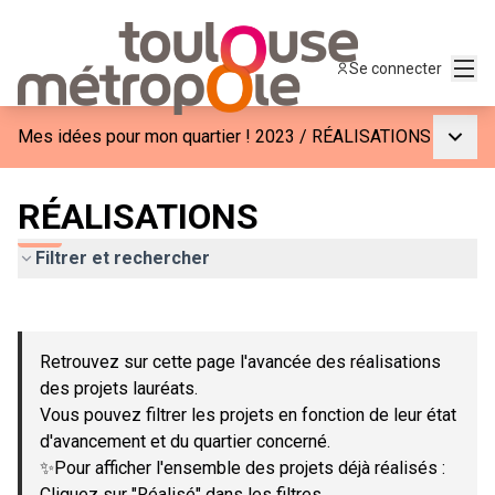
Menu
Se connecter
Menu p
Mes idées pour mon quartier ! 2023
/
RÉALISATIONS
RÉALISATIONS
Filtrer et rechercher
Passer la carte
Leaflet
|
©
OpenStreetMap
contributors
L'élément suivant est une carte qui présente les éléments de c
+
Retrouvez sur cette page l'avancée des réalisations
−
des projets lauréats.
Vous pouvez filtrer les projets en fonction de leur état
d'avancement et du quartier concerné.
✨Pour afficher l'ensemble des projets déjà réalisés :
Cliquez sur "Réalisé" dans les filtres