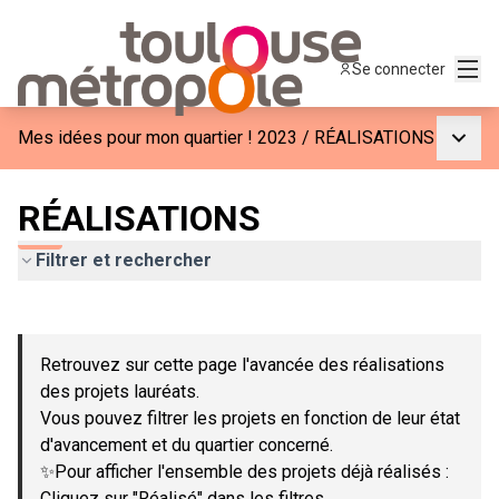
Menu
Se connecter
Menu p
Mes idées pour mon quartier ! 2023
/
RÉALISATIONS
RÉALISATIONS
Filtrer et rechercher
Passer la carte
Leaflet
|
©
OpenStreetMap
contributors
L'élément suivant est une carte qui présente les éléments de c
+
Retrouvez sur cette page l'avancée des réalisations
−
des projets lauréats.
Vous pouvez filtrer les projets en fonction de leur état
d'avancement et du quartier concerné.
✨Pour afficher l'ensemble des projets déjà réalisés :
Cliquez sur "Réalisé" dans les filtres