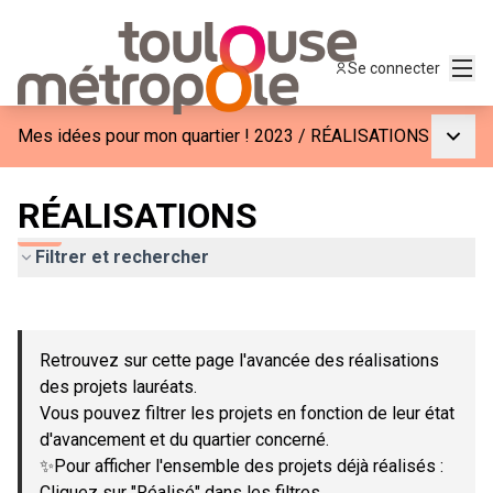
Menu
Se connecter
Menu p
Mes idées pour mon quartier ! 2023
/
RÉALISATIONS
RÉALISATIONS
Filtrer et rechercher
Passer la carte
Leaflet
|
©
OpenStreetMap
contributors
L'élément suivant est une carte qui présente les éléments de c
+
Retrouvez sur cette page l'avancée des réalisations
−
des projets lauréats.
Vous pouvez filtrer les projets en fonction de leur état
d'avancement et du quartier concerné.
✨Pour afficher l'ensemble des projets déjà réalisés :
Cliquez sur "Réalisé" dans les filtres