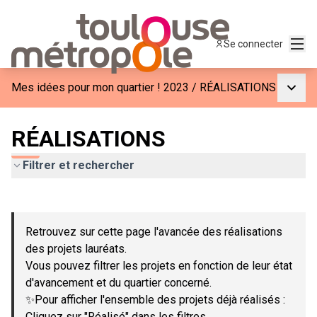
Menu
Se connecter
Menu p
Mes idées pour mon quartier ! 2023
/
RÉALISATIONS
RÉALISATIONS
Filtrer et rechercher
Passer la carte
Leaflet
|
©
OpenStreetMap
contributors
L'élément suivant est une carte qui présente les éléments de c
+
Retrouvez sur cette page l'avancée des réalisations
−
des projets lauréats.
Vous pouvez filtrer les projets en fonction de leur état
d'avancement et du quartier concerné.
✨Pour afficher l'ensemble des projets déjà réalisés :
Cliquez sur "Réalisé" dans les filtres