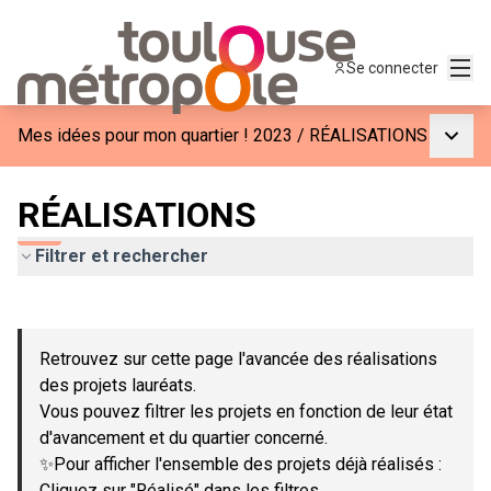
Menu
Se connecter
Menu p
Mes idées pour mon quartier ! 2023
/
RÉALISATIONS
RÉALISATIONS
Filtrer et rechercher
Passer la carte
Leaflet
|
©
OpenStreetMap
contributors
L'élément suivant est une carte qui présente les éléments de c
+
Retrouvez sur cette page l'avancée des réalisations
−
des projets lauréats.
Vous pouvez filtrer les projets en fonction de leur état
d'avancement et du quartier concerné.
✨Pour afficher l'ensemble des projets déjà réalisés :
Cliquez sur "Réalisé" dans les filtres