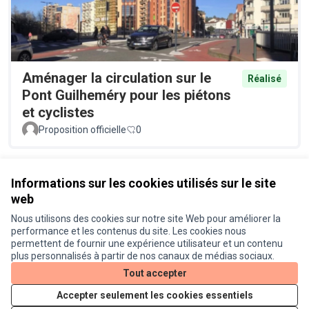
Aménager la circulation sur le
Réalisé
Pont Guilheméry pour les piétons
et cyclistes
Proposition officielle
0
Voir toutes les propositions retirées
Informations sur les cookies utilisés sur le site
web
Nous utilisons des cookies sur notre site Web pour améliorer la
Conditions d'utilisation
performance et les contenus du site. Les cookies nous
Paramètres des cookies
permettent de fournir une expérience utilisateur et un contenu
Je participe ! sur X
Je participe ! sur Facebook
Je participe ! sur Instagram
plus personnalisés à partir de nos canaux de médias sociaux.
(Lien externe)
(Lien externe)
(Lien externe)
Tout accepter
Accepter seulement les cookies essentiels