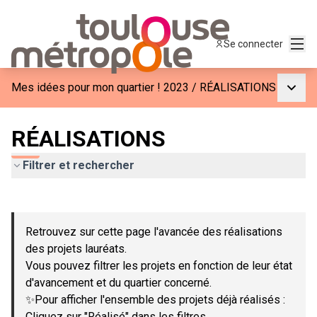
Menu
Se connecter
Menu p
Mes idées pour mon quartier ! 2023
/
RÉALISATIONS
RÉALISATIONS
Filtrer et rechercher
Passer la carte
Leaflet
|
©
OpenStreetMap
contributors
L'élément suivant est une carte qui présente les éléments de c
+
Retrouvez sur cette page l'avancée des réalisations
−
des projets lauréats.
Vous pouvez filtrer les projets en fonction de leur état
d'avancement et du quartier concerné.
✨Pour afficher l'ensemble des projets déjà réalisés :
Cliquez sur "Réalisé" dans les filtres